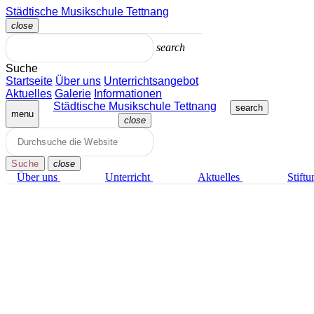
Zum
Städtische Musikschule Tettnang
Inhalt
close
springen
Menü
schließen
search
Suche
Startseite
Über uns
Unterrichts­angebot
Aktuelles
Galerie
Informationen
Städtische Musikschule Tettnang
search
menu
close
Menü
schließen
Suche
close
Über uns
Unterricht
Aktuelles
Stiftu