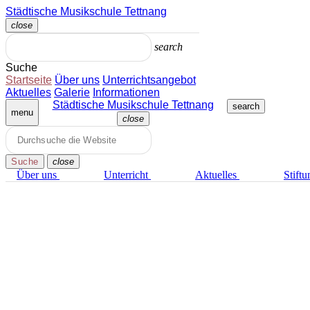
Zum
Städtische Musikschule Tettnang
Inhalt
close
springen
Menü
schließen
search
Suche
Startseite
Über uns
Unterrichts­angebot
Aktuelles
Galerie
Informationen
Städtische Musikschule Tettnang
search
menu
close
Menü
schließen
Suche
close
Über uns
Unterricht
Aktuelles
Stiftu