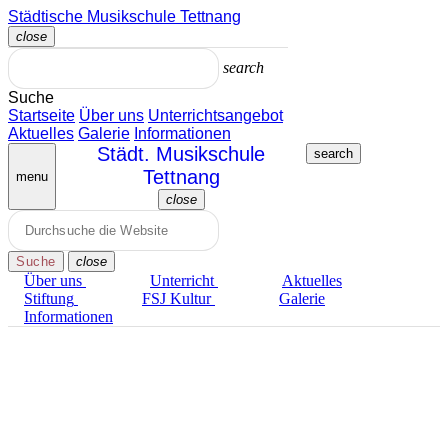
Zum
Städtische Musikschule Tettnang
Inhalt
close
springen
Menü
schließen
search
Suche
Startseite
Über uns
Unterrichts­angebot
Aktuelles
Galerie
Informationen
search
menu
close
Menü
schließen
Suche
close
Über uns
Unterricht
Aktuelles
Stiftung
FSJ Kultur
Galerie
Informationen