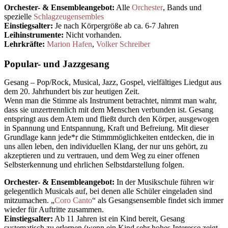
Orchester- & Ensembleangebot:
Alle
Orchester
, Bands und
spezielle
Schlagzeugensembles
Einstiegsalter:
Je nach Körpergröße ab ca. 6-7 Jahren
Leihinstrumente:
Nicht vorhanden.
Lehrkräfte:
Marion Hafen
,
Volker Schreiber
Popular- und Jazzgesang
Gesang – Pop/Rock, Musical, Jazz, Gospel, vielfältiges Liedgut aus
dem 20. Jahrhundert bis zur heutigen Zeit.
Wenn man die Stimme als Instrument betrachtet, nimmt man wahr,
dass sie unzertrennlich mit dem Menschen verbunden ist. Gesang
entspringt aus dem Atem und fließt durch den Körper, ausgewogen
in Spannung und Entspannung, Kraft und Befreiung. Mit dieser
Grundlage kann jede*r die Stimmmöglichkeiten entdecken, die in
uns allen leben, den individuellen Klang, der nur uns gehört, zu
akzeptieren und zu vertrauen, und dem Weg zu einer offenen
Selbsterkennung und ehrlichen Selbstdarstellung folgen.
Orchester- & Ensembleangebot:
In der Musikschule führen wir
gelegentlich Musicals auf, bei denen alle Schüler eingeladen sind
mitzumachen. „
Coro Canto
“ als Gesangsensemble findet sich immer
wieder für Auftritte zusammen.
Einstiegsalter:
Ab 11 Jahren ist ein Kind bereit, Gesang
systematisch zu erlernen (wenn ein Kind sehr hohes Interesse zeigt,