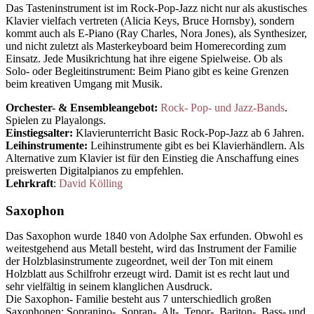
Das Tasteninstrument ist im Rock-Pop-Jazz nicht nur als akustisches
Klavier vielfach vertreten (Alicia Keys, Bruce Hornsby), sondern
kommt auch als E-Piano (Ray Charles, Nora Jones), als Synthesizer,
und nicht zuletzt als Masterkeyboard beim Homerecording zum
Einsatz. Jede Musikrichtung hat ihre eigene Spielweise. Ob als
Solo- oder Begleitinstrument: Beim Piano gibt es keine Grenzen
beim kreativen Umgang mit Musik.
Orchester- & Ensembleangebot:
Rock- Pop- und Jazz-Bands
.
Spielen zu Playalongs.
Einstiegsalter:
Klavierunterricht Basic Rock-Pop-Jazz ab 6 Jahren.
Leihinstrumente:
Leihinstrumente gibt es bei Klavierhändlern. Als
Alternative zum Klavier ist für den Einstieg die Anschaffung eines
preiswerten Digitalpianos zu empfehlen.
Lehrkraft
:
David Köl
ling
Saxophon
Das Saxophon wurde 1840 von Adolphe Sax erfunden. Obwohl es
weitestgehend aus Metall besteht, wird das Instrument der Familie
der Holzblasinstrumente zugeordnet, weil der Ton mit einem
Holzblatt aus Schilfrohr erzeugt wird. Damit ist es recht laut und
sehr vielfältig in seinem klanglichen Ausdruck.
Die Saxophon- Familie besteht aus 7 unterschiedlich großen
Saxophonen: Sopranino-, Sopran-, Alt-, Tenor-, Bariton-, Bass- und