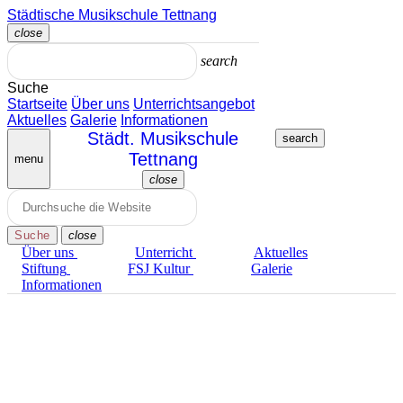
Zum
Städtische Musikschule Tettnang
Inhalt
close
springen
Menü
schließen
search
Suche
Startseite
Über uns
Unterrichts­angebot
Aktuelles
Galerie
Informationen
search
menu
close
Menü
schließen
Suche
close
Über uns
Unterricht
Aktuelles
Stiftung
FSJ Kultur
Galerie
Informationen