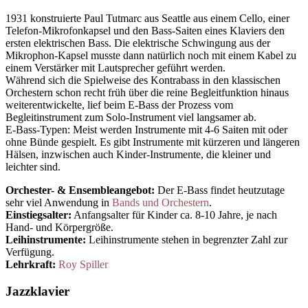
1931 konstruierte Paul Tutmarc aus Seattle aus einem Cello, einer
Telefon-Mikrofonkapsel und den Bass-Saiten eines Klaviers den
ersten elektrischen Bass. Die elektrische Schwingung aus der
Mikrophon-Kapsel musste dann natürlich noch mit einem Kabel zu
einem Verstärker mit Lautsprecher geführt werden.
Während sich die Spielweise des Kontrabass in den klassischen
Orchestern schon recht früh über die reine Begleitfunktion hinaus
weiterentwickelte, lief beim E-Bass der Prozess vom
Begleitinstrument zum Solo-Instrument viel langsamer ab.
E-Bass-Typen: Meist werden Instrumente mit 4-6 Saiten mit oder
ohne Bünde gespielt. Es gibt Instrumente mit kürzeren und längeren
Hälsen, inzwischen auch Kinder-Instrumente, die kleiner und
leichter sind.
Orchester- & Ensembleangebot:
Der E-Bass findet heutzutage
sehr viel Anwendung in
Bands und Orchestern
.
Einstiegsalter:
Anfangsalter für Kinder ca. 8-10 Jahre, je nach
Hand- und Körpergröße.
Leihinstrumente:
Leihinstrumente stehen in begrenzter Zahl zur
Verfügung.
Lehrkraft:
Roy Spiller
Jazzklavier