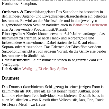
Kontrabass-Saxophon.
Orchester- & Ensembleangebot:
Das Saxophon ist besonders in
den Kinder-/ Jugend- und Erwachsenen-Blasorchestern ein beliebtes
Instrument. Es wird an der Musikschule und in den jeweiligen
allgemeinbildenden Schulen natürlich auch in
Bands und Orchestern
aller Art verwendet (Popularmusik/Klassik).
Einstiegsalter:
Kinder können etwa mit 6-10 Jahren anfangen, das
Instrument zu erlernen, je nach Hand- und Körpergröße und
insbesondere Atemvolumen. Dabei starten sie i.d.R. auf einem
Sopran- oder Altsaxophon. Das Erlernen der Blockflöte vor dem
Saxophonunterricht ist von großem Vorteil, da die Griffweise beider
Instrumente sehr ähnlich ist.
Leihinstrumente:
Leihinstrumente stehen in begrenzter Zahl zur
Verfügung.
Lehrkräfte:
Wolfgang Eisele
,
Roy Spiller
Drumset
Das Drumset (kombiniertes Schlagzeug) in seiner jetzigen Form ist
kaum mehr als 100 Jahre alt. Es hat keinen festen Aufbau, jeder
kann die einzelnen Teile individuell kombinieren. Deshalb ist es in
allen Musikstilen – von Klassik über Volksmusik, Jazz, Pop, Rock
bis Heavy Metal – zu Hause.